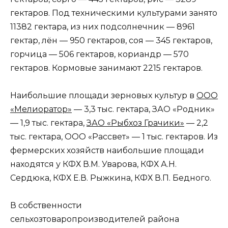
гектаров. Под техническими культурами занято
11382 гектара, из них подсолнечник — 8961
гектар, лён — 950 гектаров, соя — 345 гектаров,
горчица — 506 гектаров, кориандр — 570
гектаров. Кормовые занимают 2215 гектаров.
Наибольшие площади зерновых культур в
ООО
«Мелиоратор»
— 3,3 тыс. гектара, ЗАО «Родник»
— 1,9 тыс. гектара,
ЗАО «Рыбхоз Грачики»
— 2,2
тыс. гектара, ООО «Рассвет» — 1 тыс. гектаров. Из
фермерских хозяйств наибольшие площади
находятся у КФХ В.М. Уварова, КФХ А.Н.
Сердюка, КФХ Е.В. Рыжкина, КФХ В.П. Бедного.
В собственности
сельхозтоваропроизводителей района