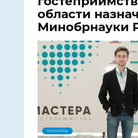
гостеприимств
области назна
Минобрнауки 
КОНКУРСЫ