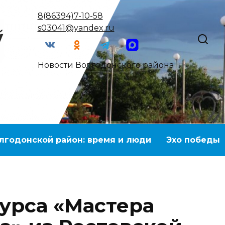
8(86394)7-10-58
s03041@yandex.ru
Новости Волгодонского района
лгодонской район: время и люди
Эхо победы
урса «Мастера