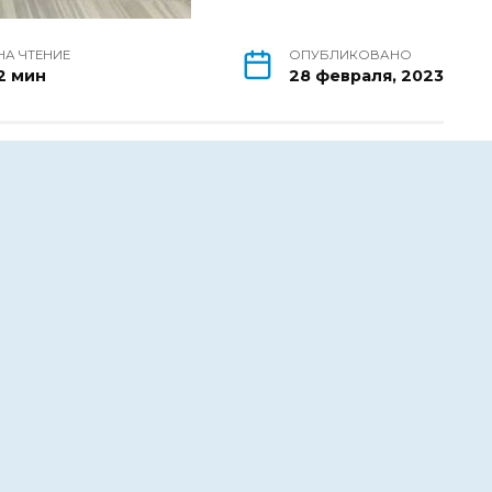
НА ЧТЕНИЕ
ОПУБЛИКОВАНО
2 мин
28 февраля, 2023
ва России президентской платформы
ля талантливых и инициативных
аявок от желающих посетить мероприятие.
пулярен в донском регионе. Организаторы
активное участие. Конкурс реализуется в
альные лифты для каждого» нацпрограммы
истов индустрии гостеприимства, создание
том, реализации потенциала участников,