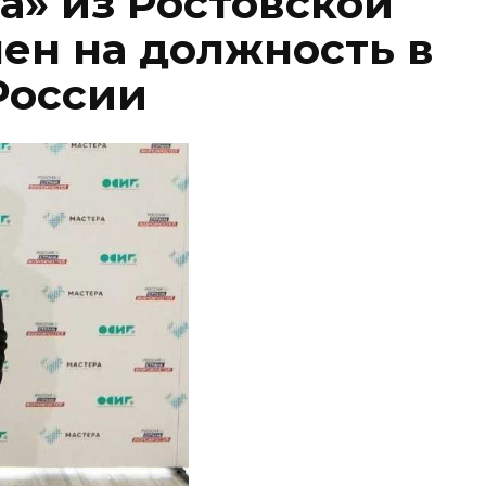
а» из Ростовской
чен на должность в
России