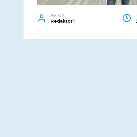
АВТОР
Redaktor1
Гранд-финал Форума гостеприимст
«Россия – страна возможностей» д
специалистов продолжает прием з
Проект «Мастера гостеприимства» по
приглашают жителей области принять 
рамках федерального проекта «Соци
«Образование» с 2019 года.
Поиск и поддержка развития специал
условий для их обучения, обмена опы