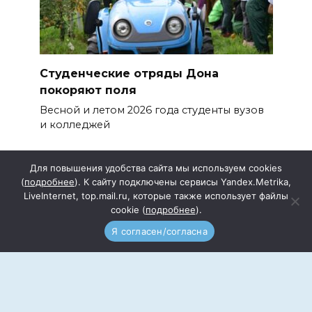
Студенческие отряды Дона
покоряют поля
Весной и летом 2026 года студенты вузов
и колледжей
Для повышения удобства сайта мы используем cookies
(
подробнее
). К сайту подключены сервисы Yandex.Metrika,
LiveInternet, top.mail.ru, которые также использует файлы
cookie (
подробнее
).
Подписка
Прайс
Я согласен/согласна
Документы
Реквизиты
Редакция сайта
Реклама