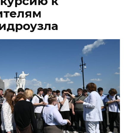
курсию к
ителям
идроузла