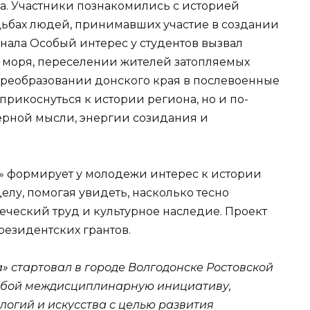
а. Участники познакомились с историей
удьбах людей, принимавших участие в создании
нала Особый интерес у студентов вызвал
о моря, переселении жителей затопляемых
преобразовании донского края в послевоенные
прикоснуться к истории региона, но и по-
ерной мысли, энергии созидания и
а» формирует у молодежи интерес к истории
елу, помогая увидеть, насколько тесно
еческий труд и культурное наследие. Проект
езидентских грантов.
а» стартовал в городе Волгодонске Ростовской
 собой междисциплинарную инициативу,
огий и искусства с целью развития