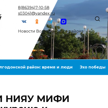
8(86394)7-10-58
s03041@yandex.ru
Новости Волгодонского района
лгодонской район: время и люди
Эхо победы
И НИЯУ МИФИ