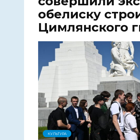
совершили экс
обелиску стро
Цимлянского г
КУЛЬТУРА