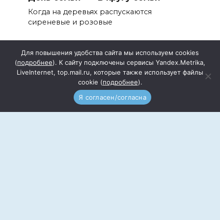
Когда на деревьях распускаются
сиреневые и розовые
Для повышения удобства сайта мы используем cookies
(
подробнее
). К сайту подключены сервисы Yandex.Metrika,
LiveInternet, top.mail.ru, которые также использует файлы
cookie (
подробнее
).
Подписка
Прайс
Я согласен/согласна
Документы
Реквизиты
Редакция сайта
Реклама
Контакты
Учредитель: Общество с ограниченной
ответственностью «Информационный центр
Волгодонского района» (ООО ИЦВР)