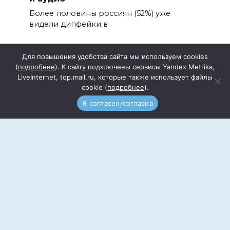
Более половины россиян (52%) уже
видели дипфейки в
Для повышения удобства сайта мы используем cookies
(
подробнее
). К сайту подключены сервисы Yandex.Metrika,
LiveInternet, top.mail.ru, которые также использует файлы
cookie (
подробнее
).
Подписка
Прайс
Я согласен/согласна
Документы
Реквизиты
Редакция сайта
Реклама
Контакты
Учредитель: Общество с ограниченной
ответственностью «Информационный центр
Волгодонского района» (ООО ИЦВР)