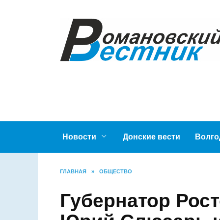
Перейти
к
содержанию
Новости
Донские вести
Во
ГЛАВНАЯ
»
ОБЩЕСТВО
Губернатор Ро