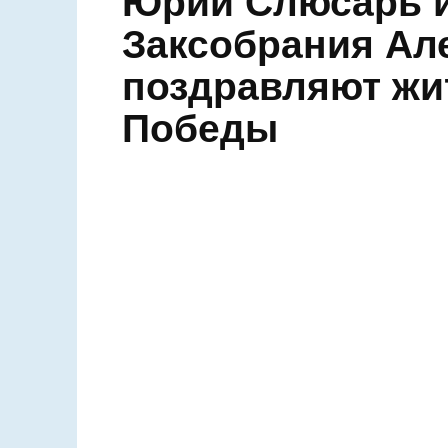
Юрий Слюсарь 
Заксобрания 
поздравляют ж
Днём Победы