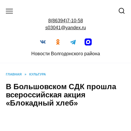
Перейти
к
содержанию
8(86394)7-10-58
s03041@yandex.ru
Новости Волгодонского района
ГЛАВНАЯ
»
КУЛЬТУРА
В Большовском СДК
прошла всероссийская
акция «Блокадный хлеб»