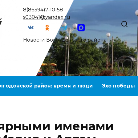
8(86394)7-10-58
s03041@yandex.ru
Новости Волгодонского района
лгодонской район: время и люди
Эхо победы
ярными именами