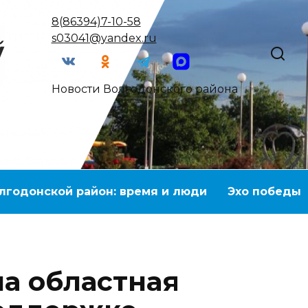
8(86394)7-10-58
s03041@yandex.ru
Новости Волгодонского района
лгодонской район: время и люди
Эхо победы
на областная