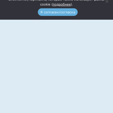
cookie (
подробнее
).
Подписка
Прайс
Я согласен/согласна
Документы
Реквизиты
Редакция сайта
Реклама
Контакты
Учредитель: Общество с ограниченной
ответственностью «Информационный центр
Волгодонского района» (ООО ИЦВР)
Адрес редакции: 347350, Ростовская обл.,
Волгодонской район, ст. Романовская, ул. Почтовая,
6
Тел.: 8(86394)7-10-58, email: s03041@yandex.ru
И. О. Генерального директора: Круглова Светлана