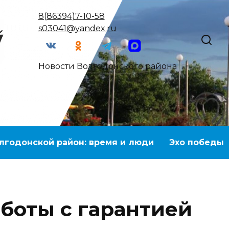
8(86394)7-10-58
s03041@yandex.ru
Новости Волгодонского района
лгодонской район: время и люди
Эхо победы
боты с гарантией