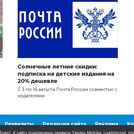
Солнечные летние скидки:
подписка на детские издания на
20% дешевле
С 3 по 16 августа Почта России совместно с
издателями
Реквизиты
Редакция сайта
Реклама
Ко
бнее
). К сайту подключены сервисы Yandex.Metrika, LiveInternet, to