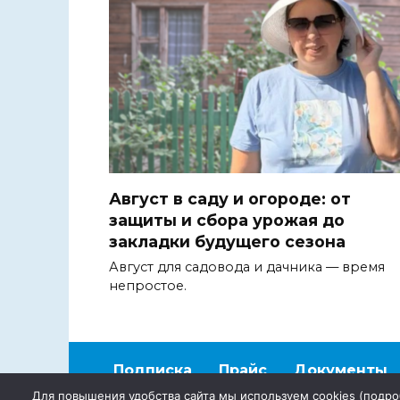
Август в саду и огороде: от
защиты и сбора урожая до
закладки будущего сезона
Август для садовода и дачника — время
непростое.
Подписка
Прайс
Документы
Для повышения удобства сайта мы используем cookies (
подро