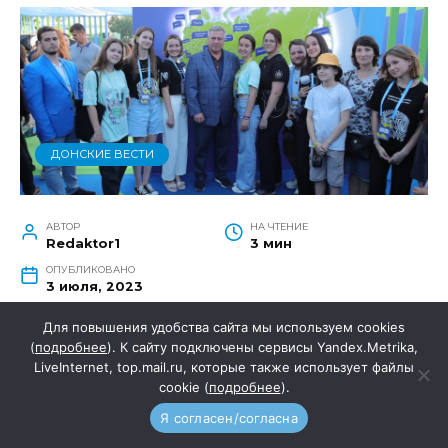
ДОНСКИЕ ВЕСТИ
АВТОР
НА ЧТЕНИЕ
Redaktor1
3 мин
ОПУБЛИКОВАНО
3 июля, 2023
Для повышения удобства сайта мы используем cookies
(
подробнее
). К сайту подключены сервисы Yandex.Metrika,
LiveInternet, top.mail.ru, которые также использует файлы
1 июля в Ростовской области состоялись
cookie (
подробнее
).
празднования Дня молодежи.
Я согласен/согласна