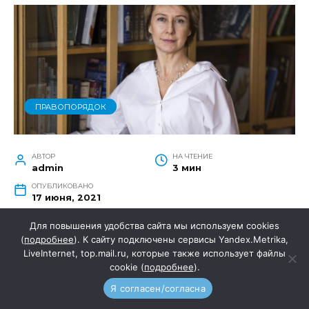
ПРАВОПОРЯДОК
АВТОР
НА ЧТЕНИЕ
admin
3 мин
ОПУБЛИКОВАНО
17 июня, 2021
Для повышения удобства сайта мы используем cookies
(
подробнее
). К сайту подключены сервисы Yandex.Metrika,
LiveInternet, top.mail.ru, которые также использует файлы
Правительством РФ поддержан и внесен в
cookie (
подробнее
).
Госдуму новый Законопроект с поправками в
Я согласен/согласна
Семейный кодекс РФ. Статью 55 могут