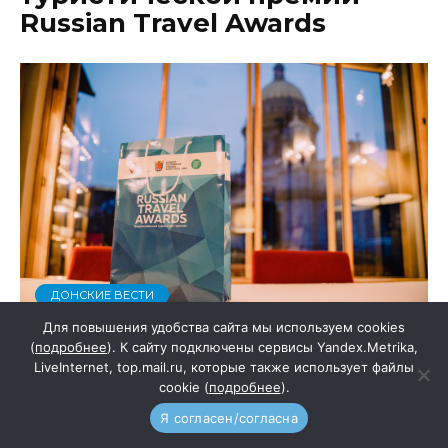
Russian Travel Awards
ДОНСКИЕ ВЕСТИ
Для повышения удобства сайта мы используем cookies
(
подробнее
). К сайту подключены сервисы Yandex.Metrika,
LiveInternet, top.mail.ru, которые также использует файлы
АВТОР
НА ЧТЕНИЕ
Redaktor1
2 мин
cookie (
подробнее
).
ОПУБЛИКОВАНО
Я согласен/согласна
26 февраля, 2023