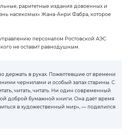
альные, раритетные издания довоенных и
изнь насекомых» Жана-Анри Фабра, которое
 управлению персоналом Ростовской АЭС
икого не оставит равнодушным.
тно держать в руках. Пожелтевшие от времени
иними чернилами и особый запах старины. С
тать, читать, читать. Ни один современный
рой доброй бумажной книги. Она даёт время
рузиться в художественный мир», — поделился