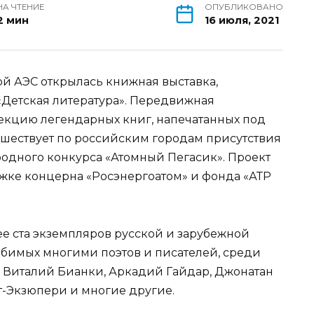
НА ЧТЕНИЕ
ОПУБЛИКОВАНО
2 мин
16 июля, 2021
й АЭС открылась книжная выставка,
«Детская литература». Передвижная
екцию легендарных книг, напечатанных под
ешествует по российским городам присутствия
родного конкурса «Атомный Пегасик». Проект
жке концерна «Росэнергоатом» и фонда «АТР
е ста экземпляров русской и зарубежной
юбимых многими поэтов и писателей, среди
, Виталий Бианки, Аркадий Гайдар, Джонатан
т-Экзюпери и многие другие.