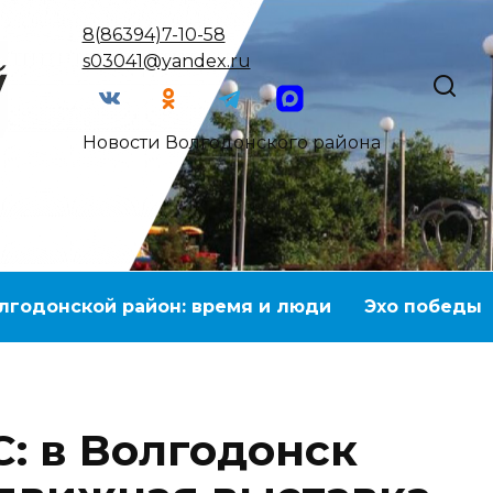
8(86394)7-10-58
s03041@yandex.ru
Новости Волгодонского района
лгодонской район: время и люди
Эхо победы
: в Волгодонск