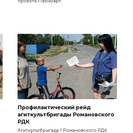
проекта «Техноарт.
Профилактический рейд
агиткультбригады Романовского
РДК
Агиткультбригада 1 Романовского РДК