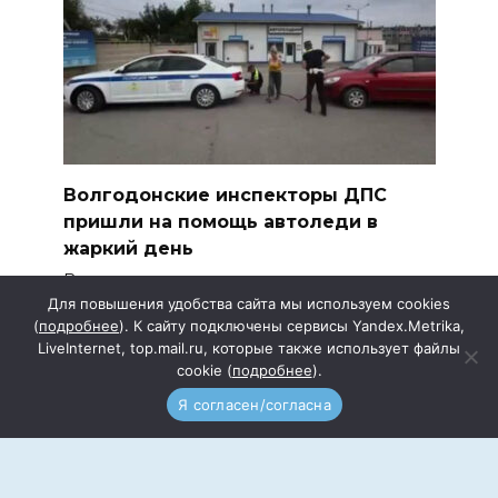
Волгодонские инспекторы ДПС
пришли на помощь автоледи в
жаркий день
Во время патрулирования на участке
Мостового перехода
Для повышения удобства сайта мы используем cookies
(
подробнее
). К сайту подключены сервисы Yandex.Metrika,
LiveInternet, top.mail.ru, которые также использует файлы
cookie (
подробнее
).
Я согласен/согласна
Подписка
Прайс