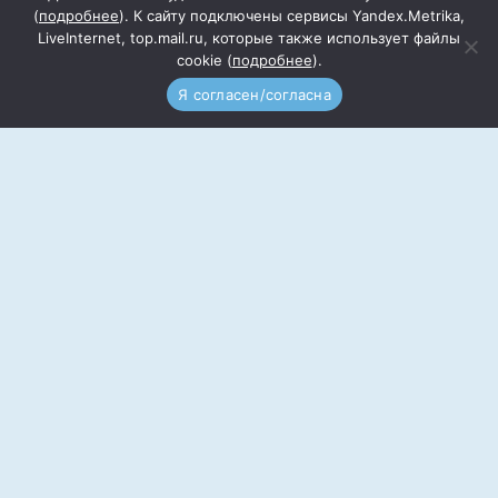
(
подробнее
). К сайту подключены сервисы Yandex.Metrika,
LiveInternet, top.mail.ru, которые также использует файлы
cookie (
подробнее
).
Подписка
Прайс
Я согласен/согласна
Документы
Реквизиты
Редакция сайта
Реклама
Контакты
Учредитель: Общество с ограниченной
ответственностью «Информационный центр
Волгодонского района» (ООО ИЦВР)
Адрес редакции: 347350, Ростовская обл.,
Волгодонской район, ст. Романовская, ул. Почтовая,
6
Тел.: 8(86394)7-10-58, email: s03041@yandex.ru