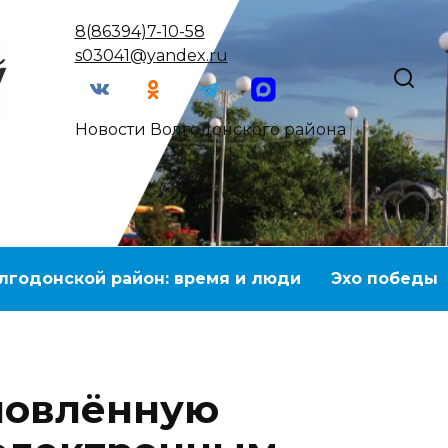
8(86394)7-10-58
s03041@yandex.ru
Новости Волгодонского района
лгодонской район: время и люди
Эхо победы
новлённую