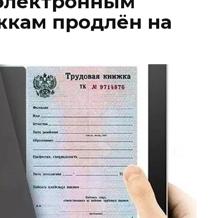
 электронным
жкам продлён на