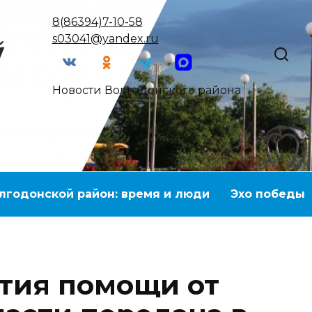
8(86394)7-10-58
s03041@yandex.ru
Новости Волгодонского района
лгодонской район: время и люди
Эхо победы
тия помощи от