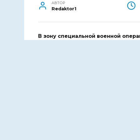
АВТОР
Redaktor1
В зону специальной военной опера
автомобилей, шесть дизельных ген
По поручению главы региона Василия
заместитель губернатора Ростовской 
Общая стоимость переданного имущес
приобретение были выделены из обл
— Сегодня фактически все жители 
оказанию содействия Вооруженным