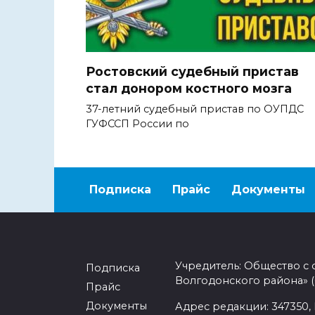
Ростовский судебный пристав
стал донором костного мозга
37-летний судебный пристав по ОУПДС
ГУФССП России по
Подписка
Прайс
Документы
Учредитель: Общество с
Подписка
Волгодонского района»
Прайс
Документы
Адрес редакции: 347350, 