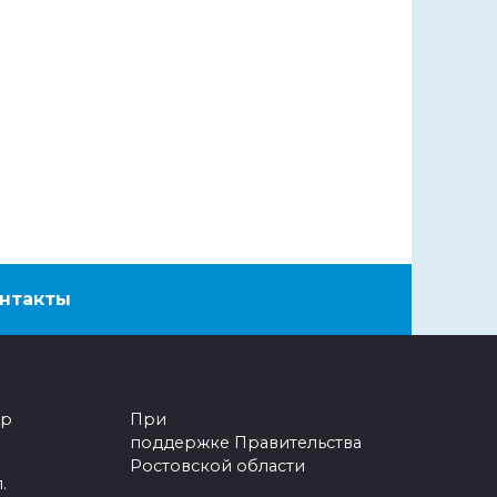
нтакты
тр
При
поддержке Правительства
Ростовской области
.