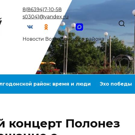
8(86394)7-10-58
s03041@yandex.ru
Новости Волгодонского района
лгодонской район: время и люди
Эхо победы
 концерт Полонез