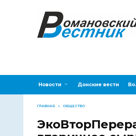
Перейти
к
содержанию
Новости
Донские вести
Во
ГЛАВНАЯ
»
ОБЩЕСТВО
ЭкоВторПерера