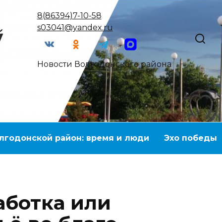
8(86394)7-10-58
s03041@yandex.ru
Новости Волгодонского района
лгодонской район: время и люди
Эхо победы
ботка или