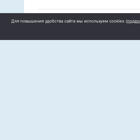
Для повышения удобства сайта мы используем cookies (
подро
Проблеме бережного отношения к эк
уделяется большое, пристальное вни
Одним из самых эффективных методо
среди общественности сегодня, явля
переработка макулатуры, стеклянной
мы ежедневно используем в своей п
В целях формирования бережного от
экологии, привлечения широкого вн
рационального использования приро
района по инициативе волонтёров Во
муниципального проекта по экологии
апреля по 20 августа текущего года