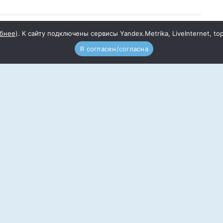
бнее
). К сайту подключены сервисы Yandex.Metrika, LiveInternet, to
ологии и сохранению окружающей нас среды
Я согласен/согласна
мание.
в, набирающих всё большую популярность
ется сбор и дальнейшая вторичная
 тары, малоразлагаемых полимеров, которые
овседневной жизни.
ношения у граждан к окружающей нас среде и
имания общественности к проблеме
дных ресурсов, на территории Волгодонского
лонтёрского движения, в рамках реализации
 «Чистый дом — чистый Дон», в период с 1
 проводится общерайонная экологическая акция