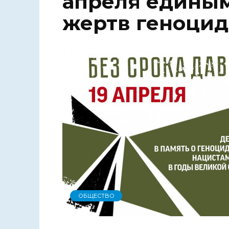
апреля едины
жертв геноцид
ОБЩЕСТВО