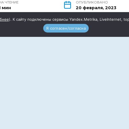
НА ЧТЕНИЕ
ОПУБЛИКОВАНО
1 мин
20 февраля, 2023
бнее
). К сайту подключены сервисы Yandex.Metrika, LiveInternet, to
Я согласен/согласна
ения к Президенту РФ с предложением об
уровне единой даты памяти жертв
ды Великой Отечественной войны и в
 журналистам рассказали руководитель
т» Андрей Кудряков и руководитель проекта
Компаниец.
ия государства и общества в борьбе с
жение историко-исследовательской работы в
ида», – говорит Андрей Кудряков.