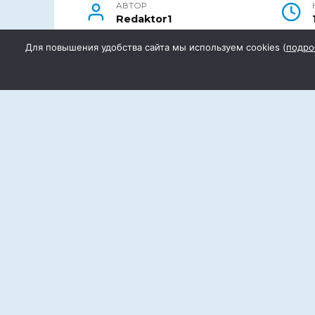
АВТОР
Redaktor1
Для повышения удобства сайта мы используем cookies (
подро
В Ростове-на-Дону готовят обращ
утверждении на государственном 
геноцида мирного населения в го
настоящее время.
Об этом в пресс-центре «Дон-медиа»
поискового объединения «Миус-фрон
«Дороги славы – наша история» Ася 
«Необходимо консолидировать действ
фальсификацией истории и в продол
вопросах изучения нацистского геноц