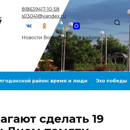
8(86394)7-10-58
s03041@yandex.ru
Новости Волгодонского района
лгодонской район: время и люди
Эхо победы
агают сделать 19