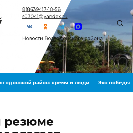
8(86394)7-10-58
s03041@yandex.ru
Новости Волгодонского района
лгодонской район: время и люди
Эхо победы
ч резюме