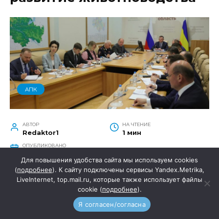
АПК
АВТОР
НА ЧТЕНИЕ
Redaktor1
1 мин
ОПУБЛИКОВАНО
5 мая, 2026
Для повышения удобства сайта мы используем cookies
(
подробнее
). К сайту подключены сервисы Yandex.Metrika,
LiveInternet, top.mail.ru, которые также использует файлы
cookie (
подробнее
).
В Ростовской области открыто льготное
Я согласен/согласна
кредитование для отраслей